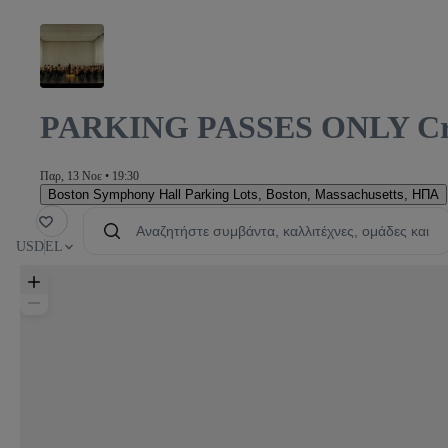
PARKING PASSES ONLY Crea
Παρ, 13 Νοε • 19:30
Boston Symphony Hall Parking Lots
,
Boston, Massachusetts, ΗΠΑ
μένα
USD
EL