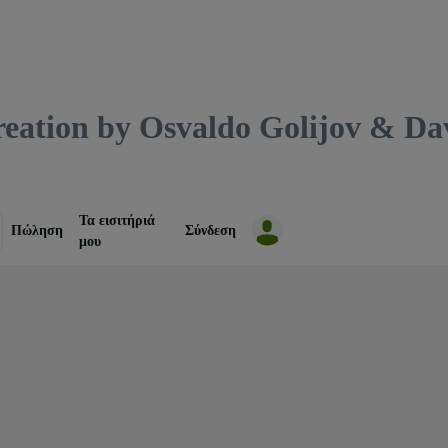
tion by Osvaldo Golijov & Da
Τα εισιτήριά
Πώληση
Σύνδεση
μου