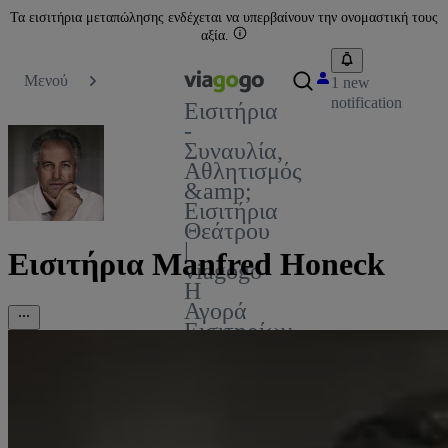
Τα εισιτήρια μεταπώλησης ενδέχεται να υπερβαίνουν την ονομαστική τους
αξία.
Μενού
1 new
notification
Εισιτήρια
-
Συναυλία,
Αθλητισμός
&amp;
Εισιτήρια
Θεάτρου
|
Εισιτήρια Manfred Honeck
viagogo
Η
Αγορά
Εισιτηρίων