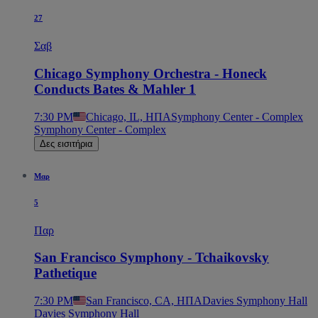
27
Σαβ
Chicago Symphony Orchestra - Honeck
Conducts Bates & Mahler 1
7:30 PM
Chicago, IL, ΗΠΑ
Symphony Center - Complex
Symphony Center - Complex
Δες εισιτήρια
Μαρ
5
Παρ
San Francisco Symphony - Tchaikovsky
Pathetique
7:30 PM
San Francisco, CA, ΗΠΑ
Davies Symphony Hall
Davies Symphony Hall