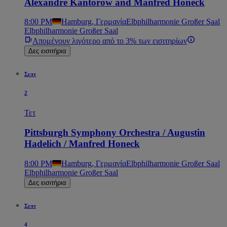
Alexandre Kantorow and Manfred Honeck
8:00 PM
Hamburg, Γερμανία
Elbphilharmonie Großer Saal
Elbphilharmonie Großer Saal
Απομένουν λιγότερο από το 3% των εισιτηρίων
Δες εισιτήρια
Σεπτ
2
Τετ
Pittsburgh Symphony Orchestra / Augustin
Hadelich / Manfred Honeck
8:00 PM
Hamburg, Γερμανία
Elbphilharmonie Großer Saal
Elbphilharmonie Großer Saal
Δες εισιτήρια
Σεπτ
4