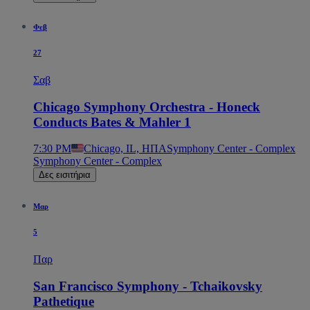
Φεβ
27
Σαβ
Chicago Symphony Orchestra - Honeck
Conducts Bates & Mahler 1
7:30 PM
Chicago, IL, ΗΠΑ
Symphony Center - Complex
Symphony Center - Complex
Δες εισιτήρια
Μαρ
5
Παρ
San Francisco Symphony - Tchaikovsky
Pathetique