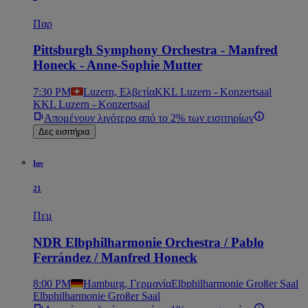
Παρ
Pittsburgh Symphony Orchestra - Manfred
Honeck - Anne-Sophie Mutter
7:30 PM
Luzern, Ελβετία
KKL Luzern - Konzertsaal
KKL Luzern - Konzertsaal
Απομένουν λιγότερο από το 2% των εισιτηρίων
Δες εισιτήρια
Ιαν
21
Πεμ
NDR Elbphilharmonie Orchestra / Pablo
Ferrández / Manfred Honeck
8:00 PM
Hamburg, Γερμανία
Elbphilharmonie Großer Saal
Elbphilharmonie Großer Saal