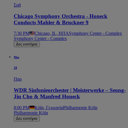
Σαβ
Chicago Symphony Orchestra - Honeck
Conducts Mahler & Bruckner 9
7:30 PM
Chicago, IL, ΗΠΑ
Symphony Center - Complex
Symphony Center - Complex
Δες εισιτήρια
Μαι
28
Παρ
WDR Sinfonieorchester | Meisterwerke – Seong-
Jin Cho & Manfred Honeck
8:00 PM
Köln, Γερμανία
Philharmonie Köln
Philharmonie Köln
Δες εισιτήρια