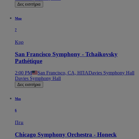
Δες εισιτήρια
Μαρ
7
Κυρ
San Francisco Symphony - Tchaikovsky
Pathétique
2:00 PM
San Francisco, CA, ΗΠΑ
Davies Symphony Hall
Davies Symphony Hall
Δες εισιτήρια
Μαι
6
Πεμ
Chicago Symphony Orchestra - Honeck