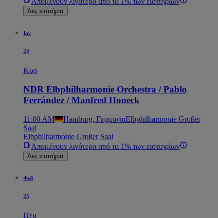
Απομένουν λιγότερο από το 1% των εισιτηρίων
Δες εισιτήρια
Ιαν
24
Κυρ
NDR Elbphilharmonie Orchestra / Pablo
Ferrández / Manfred Honeck
11:00 AM
Hamburg, Γερμανία
Elbphilharmonie Großer
Saal
Elbphilharmonie Großer Saal
Απομένουν λιγότερο από το 1% των εισιτηρίων
Δες εισιτήρια
Φεβ
25
Πεμ