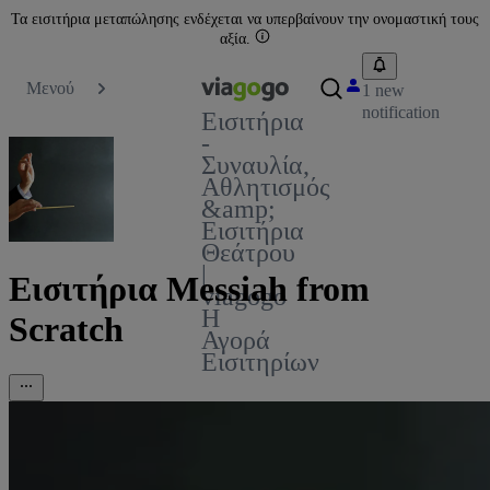
Τα εισιτήρια μεταπώλησης ενδέχεται να υπερβαίνουν την ονομαστική τους
αξία.
Μενού
1 new
notification
Εισιτήρια
-
Συναυλία,
Αθλητισμός
&amp;
Εισιτήρια
Θεάτρου
|
Εισιτήρια Messiah from
viagogo
Η
Scratch
Αγορά
Εισιτηρίων