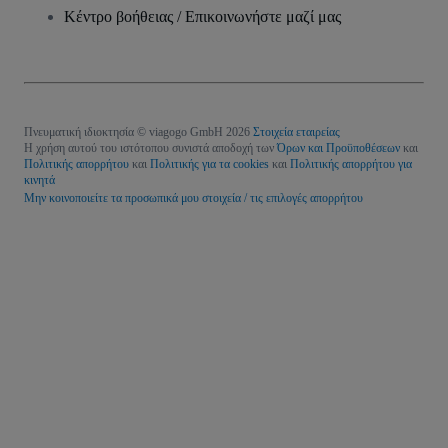
Κέντρο βοήθειας / Επικοινωνήστε μαζί μας
Πνευματική ιδιοκτησία © viagogo GmbH 2026
Στοιχεία εταιρείας
Η χρήση αυτού του ιστότοπου συνιστά αποδοχή των
Όρων και Προϋποθέσεων
και
Πολιτικής απορρήτου
και
Πολιτικής για τα cookies
και
Πολιτικής απορρήτου για
κινητά
Μην κοινοποιείτε τα προσωπικά μου στοιχεία / τις επιλογές απορρήτου