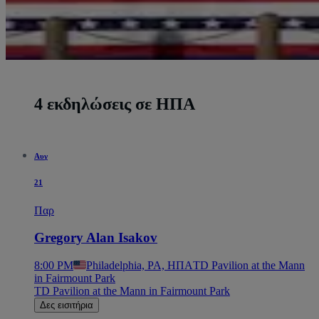
4 εκδηλώσεις σε ΗΠΑ
Αυγ
21
Παρ
Gregory Alan Isakov
8:00 PM
Philadelphia, PA, ΗΠΑ
TD Pavilion at the Mann
in Fairmount Park
TD Pavilion at the Mann in Fairmount Park
Δες εισιτήρια