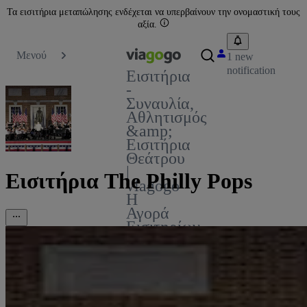
Τα εισιτήρια μεταπώλησης ενδέχεται να υπερβαίνουν την ονομαστική τους
αξία.
Μενού
1 new
notification
Εισιτήρια
-
Συναυλία,
Αθλητισμός
&amp;
Εισιτήρια
Θεάτρου
|
Εισιτήρια The Philly Pops
viagogo
Η
Αγορά
Εισιτηρίων