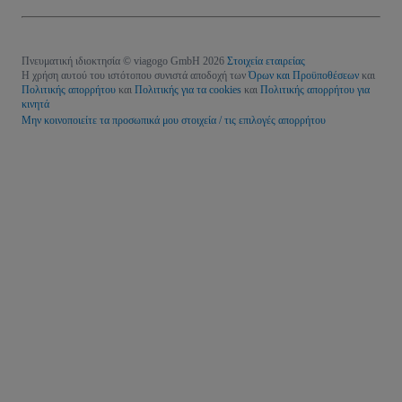
Πνευματική ιδιοκτησία © viagogo GmbH 2026
Στοιχεία εταιρείας
Η χρήση αυτού του ιστότοπου συνιστά αποδοχή των
Όρων και Προϋποθέσεων
και
Πολιτικής απορρήτου
και
Πολιτικής για τα cookies
και
Πολιτικής απορρήτου για
κινητά
Μην κοινοποιείτε τα προσωπικά μου στοιχεία / τις επιλογές απορρήτου