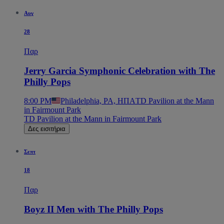
Αυγ
28
Παρ
Jerry Garcia Symphonic Celebration with The
Philly Pops
8:00 PM
Philadelphia, PA, ΗΠΑ
TD Pavilion at the Mann
in Fairmount Park
TD Pavilion at the Mann in Fairmount Park
Δες εισιτήρια
Σεπτ
18
Παρ
Boyz II Men with The Philly Pops