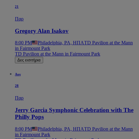
21
Παρ
Gregory Alan Isakov
8:00 PM
Philadelphia, PA, ΗΠΑ
TD Pavilion at the Mann
in Fairmount Park
TD Pavilion at the Mann in Fairmount Park
Δες εισιτήρια
Αυγ
28
Παρ
Jerry Garcia Symphonic Celebration with The
Philly Pops
8:00 PM
Philadelphia, PA, ΗΠΑ
TD Pavilion at the Mann
in Fairmount Park