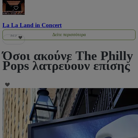
5
La La Land in Concert
Δείτε περισσότερα
325
Όσοι ακούνε The Philly
Pops λατρεύουν επίσης