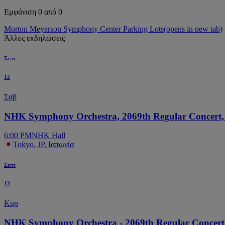
Εμφάνιση 0 από 0
Morton Meyerson Symphony Center Parking Lots
(opens in new tab)
Άλλες εκδηλώσεις
Σεπτ
12
Σαβ
NHK Symphony Orchestra, 2069th Regular Concert
6:00 PM
NHK Hall
Tokyo, JP, Ιαπωνία
Σεπτ
13
Κυρ
NHK Symphony Orchestra - 2069th Regular Concert