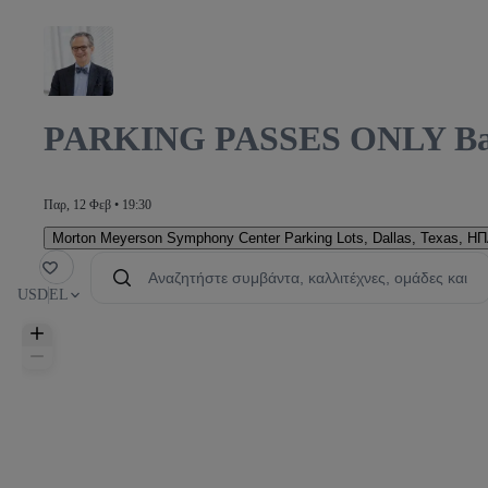
PARKING PASSES ONLY Bach
KING GA
Παρ, 12 Φεβ • 19:30
Morton Meyerson Symphony Center Parking Lots
,
Dallas, Texas, Η
μένα
USD
EL