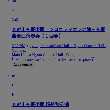
Νοε
28
Σαβ
京都市交響楽団 プロコフィエフの陣～交響
曲全曲演奏会【１回券】
2:30 PM
kyoto, Ιαπωνία
Main Hall at Kyoto Concert Hall -
Complex
Main Hall at Kyoto Concert Hall - Complex
Απομένουν λιγότερο από το 3% των εισιτηρίων
Δες εισιτήρια
Ιαν
17
Κυρ
京都市交響楽団 堺特別公演