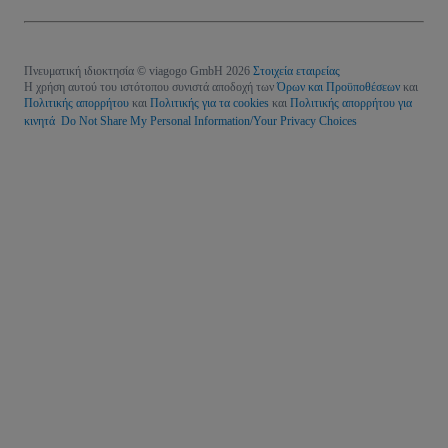
Πνευματική ιδιοκτησία © viagogo GmbH 2026
Στοιχεία εταιρείας
Η χρήση αυτού του ιστότοπου συνιστά αποδοχή των
Όρων και Προϋποθέσεων
και
Πολιτικής απορρήτου
και
Πολιτικής για τα cookies
και
Πολιτικής απορρήτου για
κινητά
Do Not Share My Personal Information/Your Privacy Choices