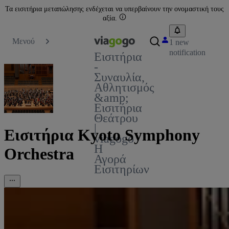
Τα εισιτήρια μεταπώλησης ενδέχεται να υπερβαίνουν την ονομαστική τους
αξία.
Μενού
1 new
notification
Εισιτήρια
-
Συναυλία,
Αθλητισμός
&amp;
Εισιτήρια
Θεάτρου
|
Εισιτήρια Kyoto Symphony
viagogo
Η
Orchestra
Αγορά
Εισιτηρίων