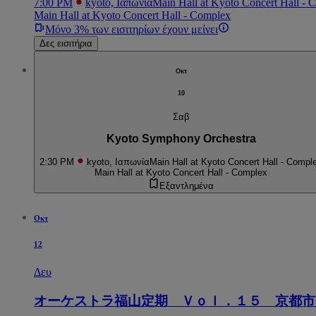
7:00 PM
kyoto, Ιαπωνία
Main Hall at Kyoto Concert Hall - 
Main Hall at Kyoto Concert Hall - Complex
Μόνο 3% των εισιτηρίων έχουν μείνει
Δες εισιτήρια
Οκτ
10
Σαβ
Kyoto Symphony Orchestra
2:30 PM
kyoto, Ιαπωνία
Main Hall at Kyoto Concert Hall - Compl
Main Hall at Kyoto Concert Hall - Complex
Εξαντλημένα
Οκτ
12
Δευ
オーケストラ福山定期 Ｖｏｌ．１５ 京都市