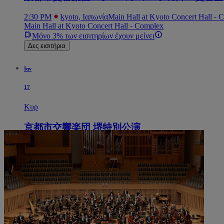
2:30 PM
kyoto, Ιαπωνία
Main Hall at Kyoto Concert Hall - 
Main Hall at Kyoto Concert Hall - Complex
Μόνο 3% των εισιτηρίων έχουν μείνει
Δες εισιτήρια
Ιαν
17
Κυρ
京都市交響楽団 堺特別公演
4:00 PM
Sakai, Ιαπωνία
Fenice Sakai - Big Hall
Fenice Sakai - Big Hall
Δες εισιτήρια