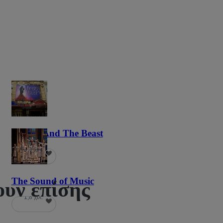
Beauty And The Beast
5,9 χιλ.
The Sound of Music
υν επίσης
1,8 χιλ.