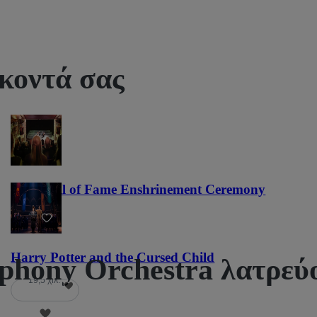
 κοντά σας
NFL Hall of Fame Enshrinement Ceremony
22
Harry Potter and the Cursed Child
phony Orchestra λατρεύο
19,5 χιλ.