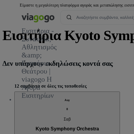
Είμαστε η μεγαλύτερη πλατφόρμα αγοράς και μεταπώλησης εισιτηρ
Εισιτήρια -
Εισιτήρια Kyoto Sym
Συναυλία,
Αθλητισμός
&amp;
Εισιτήρια
Δεν υπάρχουν εκδηλώσεις κοντά σας
Θεάτρου |
viagogo Η
12 συμβάντα σε όλες τις τοποθεσίες
Αγορά
Εισιτηρίων
Αυγ
8
Σαβ
Kyoto Symphony Orchestra