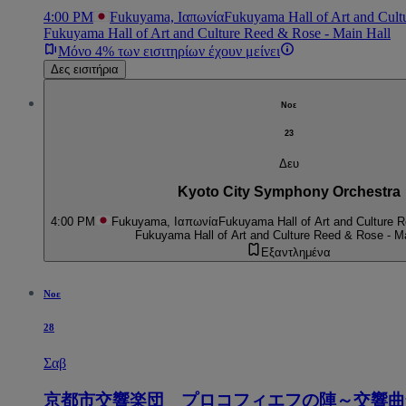
4:00 PM
Fukuyama, Ιαπωνία
Fukuyama Hall of Art and Cult
Fukuyama Hall of Art and Culture Reed & Rose - Main Hall
Μόνο 4% των εισιτηρίων έχουν μείνει
Δες εισιτήρια
Νοε
23
Δευ
Kyoto City Symphony Orchestra
4:00 PM
Fukuyama, Ιαπωνία
Fukuyama Hall of Art and Culture R
Fukuyama Hall of Art and Culture Reed & Rose - Ma
Εξαντλημένα
Νοε
28
Σαβ
京都市交響楽団 プロコフィエフの陣～交響曲