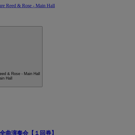
ure Reed & Rose - Main Hall
eed & Rose - Main Hall
in Hall
全曲演奏会【１回券】