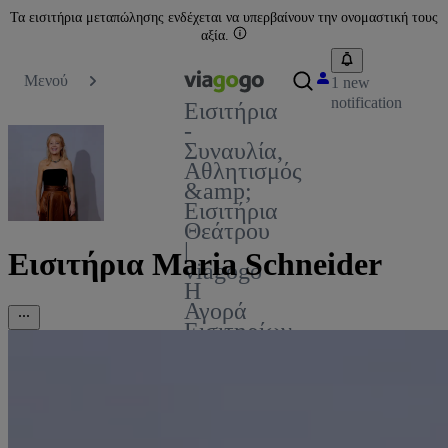
Τα εισιτήρια μεταπώλησης ενδέχεται να υπερβαίνουν την ονομαστική τους
αξία.
Μενού
1 new
notification
Εισιτήρια
-
Συναυλία,
Αθλητισμός
&amp;
Εισιτήρια
Θεάτρου
|
Εισιτήρια Maria Schneider
viagogo
Η
Αγορά
Εισιτηρίων