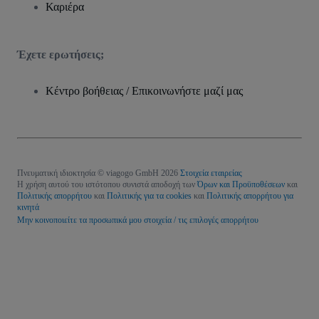
Καριέρα
Έχετε ερωτήσεις;
Κέντρο βοήθειας / Επικοινωνήστε μαζί μας
Πνευματική ιδιοκτησία © viagogo GmbH 2026
Στοιχεία εταιρείας
Η χρήση αυτού του ιστότοπου συνιστά αποδοχή των
Όρων και Προϋποθέσεων
και
Πολιτικής απορρήτου
και
Πολιτικής για τα cookies
και
Πολιτικής απορρήτου για
κινητά
Μην κοινοποιείτε τα προσωπικά μου στοιχεία / τις επιλογές απορρήτου