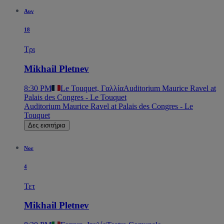
Αυγ
18
Τρι
Mikhail Pletnev
8:30 PM
Le Touquet, Γαλλία
Auditorium Maurice Ravel at
Palais des Congres - Le Touquet
Auditorium Maurice Ravel at Palais des Congres - Le
Touquet
Δες εισιτήρια
Νοε
4
Τετ
Mikhail Pletnev