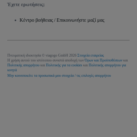
Έχετε ερωτήσεις;
Κέντρο βοήθειας / Επικοινωνήστε μαζί μας
Πνευματική ιδιοκτησία © viagogo GmbH 2026
Στοιχεία εταιρείας
Η χρήση αυτού του ιστότοπου συνιστά αποδοχή των
Όρων και Προϋποθέσεων
και
Πολιτικής απορρήτου
και
Πολιτικής για τα cookies
και
Πολιτικής απορρήτου για
κινητά
Μην κοινοποιείτε τα προσωπικά μου στοιχεία / τις επιλογές απορρήτου