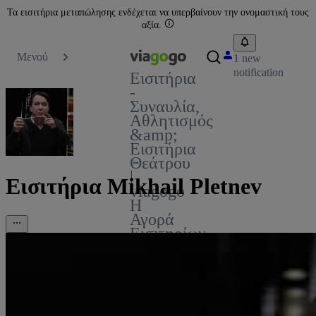
Τα εισιτήρια μεταπώλησης ενδέχεται να υπερβαίνουν την ονομαστική τους
αξία.
Μενού
1 new
notification
Εισιτήρια
-
Συναυλία,
Αθλητισμός
&amp;
Εισιτήρια
Θεάτρου
|
Εισιτήρια Mikhail Pletnev
viagogo
Η
Αγορά
Εισιτηρίων