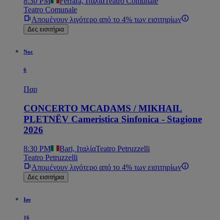
8:30 PM
Ferrara, Ιταλία
Teatro Comunale
Teatro Comunale
Απομένουν λιγότερο από το 4% των εισιτηρίων
Δες εισιτήρια
Νοε
6
Παρ
CONCERTO MCADAMS / MIKHAIL
PLETNËV Cameristica Sinfonica - Stagione
2026
8:30 PM
Bari, Ιταλία
Teatro Petruzzelli
Teatro Petruzzelli
Απομένουν λιγότερο από το 4% των εισιτηρίων
Δες εισιτήρια
Ιαν
16