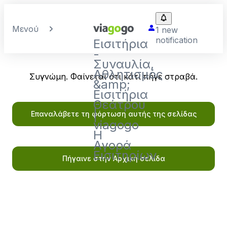
Περισσότερες
εκδηλώσεις
Μενού
1 new
σε
notification
Εισιτήρια
κοντινή
-
απόσταση
Συναυλία,
Αθλητισμός
Συγνώμη. Φαίνεται ότι κάτι πήγε στραβά.
ヴ
&amp;
ァ
Εισιτήρια
シ
Θεάτρου
リ
|
Επαναλάβετε τη φόρτωση αυτής της σελίδας
ー・
viagogo
ペ
Η
ト
Αγορά
レ
Εισιτηρίων
Πήγαινε στην Αρχική σελίδα
ン
コ
（指
揮）
／
ロ
イ