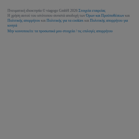
Πνευματική ιδιοκτησία © viagogo GmbH 2026
Στοιχεία εταιρείας
Η χρήση αυτού του ιστότοπου συνιστά αποδοχή των
Όρων και Προϋποθέσεων
και
Πολιτικής απορρήτου
και
Πολιτικής για τα cookies
και
Πολιτικής απορρήτου για
κινητά
Μην κοινοποιείτε τα προσωπικά μου στοιχεία / τις επιλογές απορρήτου