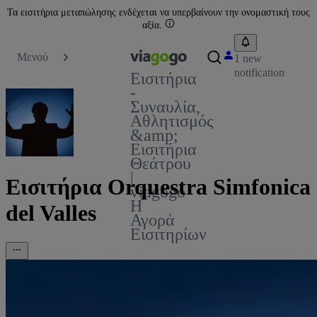
Τα εισιτήρια μεταπώλησης ενδέχεται να υπερβαίνουν την ονομαστική τους
αξία.
Μενού
1 new
notification
Εισιτήρια
-
Συναυλία,
Αθλητισμός
&amp;
Εισιτήρια
Θεάτρου
|
Εισιτήρια Orquestra Simfonica
viagogo
Η
del Valles
Αγορά
Εισιτηρίων