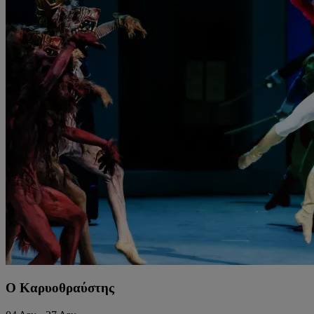
Ο Καρυοθραύστης