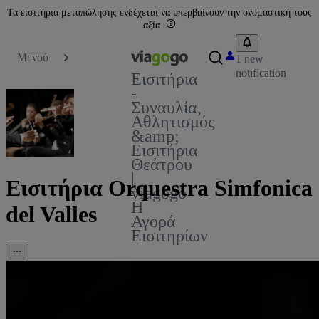
Τα εισιτήρια μεταπώλησης ενδέχεται να υπερβαίνουν την ονομαστική τους
αξία.
Μενού
1 new
notification
Εισιτήρια
-
Συναυλία,
Αθλητισμός
&amp;
Εισιτήρια
Θεάτρου
|
Εισιτήρια Orquestra Simfonica
viagogo
Η
del Valles
Αγορά
Εισιτηρίων