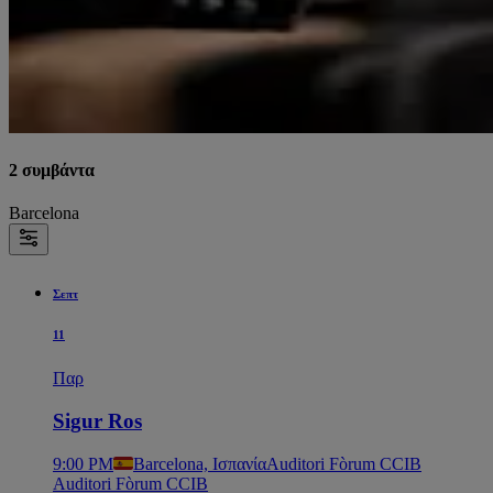
2 συμβάντα
Barcelona
Σεπτ
11
Παρ
Sigur Ros
9:00 PM
Barcelona, Ισπανία
Auditori Fòrum CCIB
Auditori Fòrum CCIB