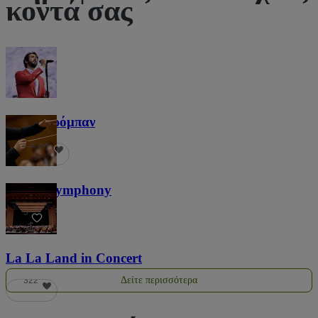
κοντά σας
Τζος Γκρόμπαν
1,2 χιλ.
Screen Symphony
5
La La Land in Concert
Δείτε περισσότερα
322