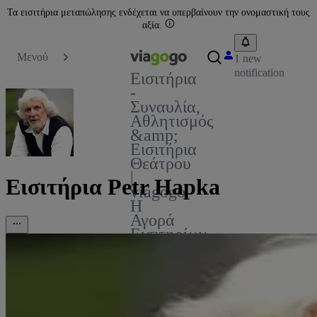
Τα εισιτήρια μεταπώλησης ενδέχεται να υπερβαίνουν την ονομαστική τους
αξία.
Μενού
1 new
notification
Εισιτήρια
-
Συναυλία,
Αθλητισμός
&amp;
Εισιτήρια
Θεάτρου
|
Εισιτήρια Petr Hapka
viagogo
Η
Αγορά
Εισιτηρίων