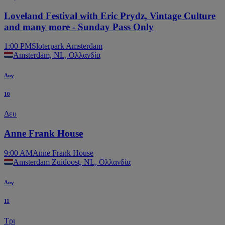
Loveland Festival with Eric Prydz, Vintage Culture
and many more - Sunday Pass Only
1:00 PM
Sloterpark Amsterdam
Amsterdam, NL, Ολλανδία
Αυγ
10
Δευ
Anne Frank House
9:00 AM
Anne Frank House
Amsterdam Zuidoost, NL, Ολλανδία
Αυγ
11
Τρι