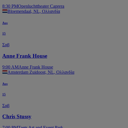
8:30 PM
Openluchttheater Caprera
Bloemendaal, NL, Ολλανδία
Αυγ
15
Σαβ
Anne Frank House
9:00 AM
Anne Frank House
Amsterdam Zuidoost, NL, Ολλανδία
Αυγ
15
Σαβ
Chris Stussy
7:00 PM
Taets Art and Event Park