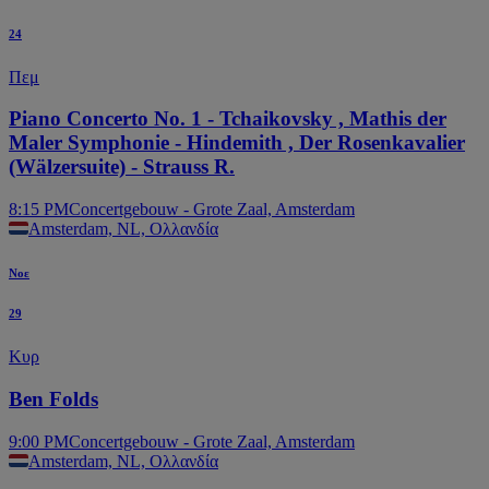
24
Side Balco
Πεμ
Piano Concerto No. 1 - Tchaikovsky , Mathis der
Maler Symphonie - Hindemith , Der Rosenkavalier
(Wälzersuite) - Strauss R.
8:15 PM
Concertgebouw - Grote Zaal, Amsterdam
Amsterdam, NL, Ολλανδία
Νοε
29
Κυρ
Ben Folds
9:00 PM
Concertgebouw - Grote Zaal, Amsterdam
Amsterdam, NL, Ολλανδία