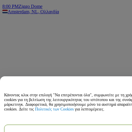
8:00 PM
Ziggo Dome
Amsterdam, NL, Ολλανδία
Κάνοντας κλικ στην επιλογή "Να επιτρέπονται όλα", συμφωνείτε με τη χρ
cookies για τη βελτίωση της λειτουργικότητας του ιστότοπου και της συνά
μάρκετινγκ. Διαφορετικά, θα χρησιμοποιήσουμε μόνο τα αυστηρά απαραίτ
cookies. Δείτε τις
Πολιτικές των Cookies
για λεπτομέρειες.