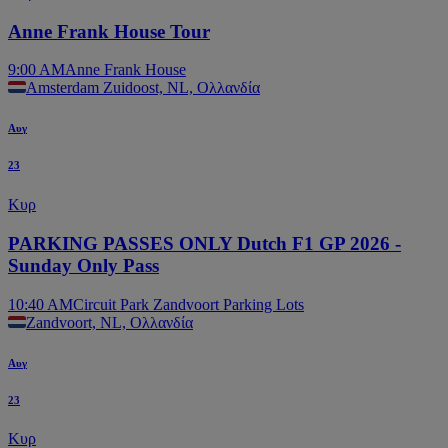
Anne Frank House Tour
9:00 AM
Anne Frank House
Amsterdam Zuidoost, NL, Ολλανδία
Αυγ
23
Κυρ
PARKING PASSES ONLY Dutch F1 GP 2026 -
Sunday Only Pass
10:40 AM
Circuit Park Zandvoort Parking Lots
Zandvoort, NL, Ολλανδία
Αυγ
23
Κυρ