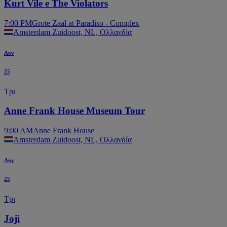
Kurt Vile e The Violators
7:00 PM
Grote Zaal at Paradiso - Complex
Amsterdam Zuidoost, NL, Ολλανδία
Αυγ
25
Τρι
Anne Frank House Museum Tour
9:00 AM
Anne Frank House
Amsterdam Zuidoost, NL, Ολλανδία
Αυγ
25
Τρι
Joji