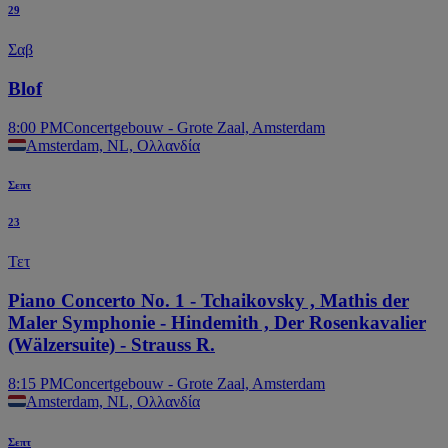
29
Σαβ
Blof
8:00 PM
Concertgebouw - Grote Zaal, Amsterdam
Amsterdam, NL, Ολλανδία
Balcony South
Σεπτ
23
Τετ
Piano Concerto No. 1 - Tchaikovsky , Mathis der
Maler Symphonie - Hindemith , Der Rosenkavalier
(Wälzersuite) - Strauss R.
8:15 PM
Concertgebouw - Grote Zaal, Amsterdam
Amsterdam, NL, Ολλανδία
Σεπτ