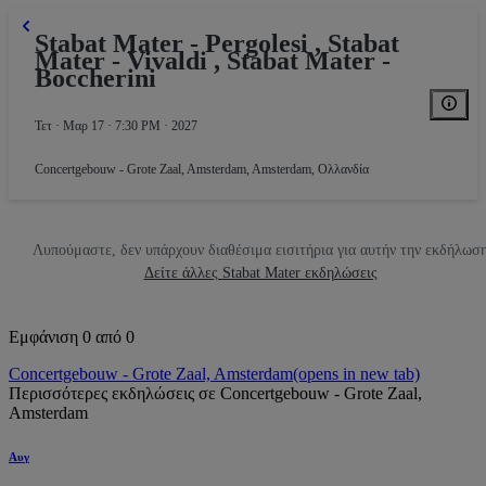
Stabat Mater - Pergolesi , Stabat
Mater - Vivaldi , Stabat Mater -
Boccherini
Τετ · Μαρ 17 · 7:30 PM · 2027
Concertgebouw - Grote Zaal, Amsterdam
,
Amsterdam, Ολλανδία
P
Λυπούμαστε, δεν υπάρχουν διαθέσιμα εισιτήρια για αυτήν την εκδήλωσ
Δείτε άλλες Stabat Mater εκδηλώσεις
Εμφάνιση 0 από 0
Concertgebouw - Grote Zaal, Amsterdam
(opens in new tab)
Περισσότερες εκδηλώσεις σε Concertgebouw - Grote Zaal,
Amsterdam
Αυγ