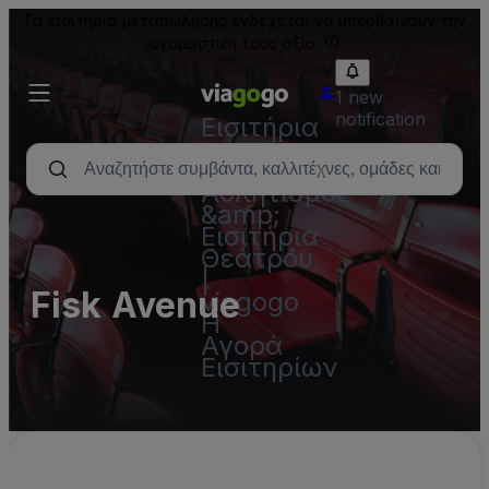
Τα εισιτήρια μεταπώλησης ενδέχεται να υπερβαίνουν την
ονομαστική τους αξία.
1 new
notification
Εισιτήρια
-
Συναυλία,
Αθλητισμός
&amp;
Εισιτήρια
Θεάτρου
|
Fisk Avenue
viagogo
Η
Αγορά
Εισιτηρίων