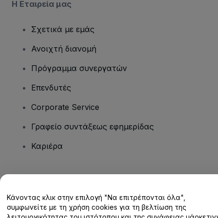
Η Εταιρεία μας
Σχετικά με εμάς
Ανοιχτή διανομή
Πρόγραμμα συνεργατών
Επενδυτές
Corporate Service
Γραφείο συντάξεως εφημερίδας
Καριέρα
Έχετε ερωτήσεις;
Κάνοντας κλικ στην επιλογή "Να επιτρέπονται όλα",
Κέντρο βοήθειας / Επικοινωνήστε μαζί μας
συμφωνείτε με τη χρήση cookies για τη βελτίωση της
λειτουργικότητας του ιστότοπου και της συνάφειας μάρκετινγ